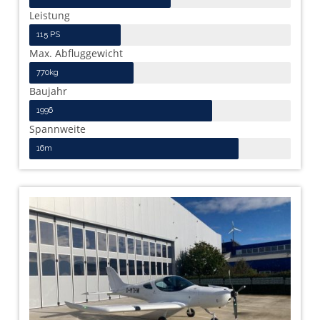
Leistung
115 PS
Max. Abfluggewicht
770kg
Baujahr
1996
Spannweite
16m