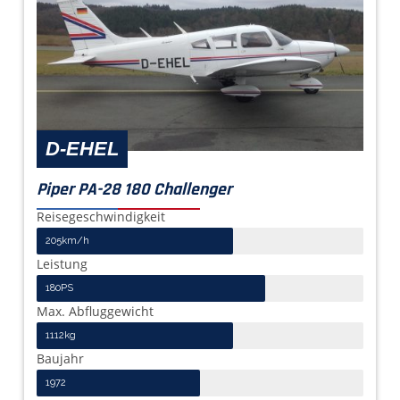
D-EHEL
Piper PA-28 180 Challenger
Reisegeschwindigkeit
205km/h
Leistung
180PS
Max. Abfluggewicht
1112kg
Baujahr
1972