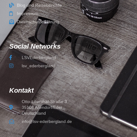
Blog und Reiseberichte
Impressum
Datenschutzerklärung
Social Networks
LSVEderbergland
lsv_ederbergland
Kontakt
Otto-Lilienthal-Straße 3
35108 Allendorf/Eder
Deutschland
info@lsv-ederbergland.de