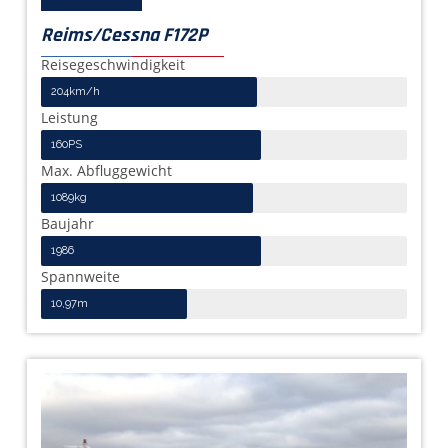
Reims/Cessna F172P
Reisegeschwindigkeit
204km/h
Leistung
160PS
Max. Abfluggewicht
1089kg
Baujahr
1986
Spannweite
10,97m