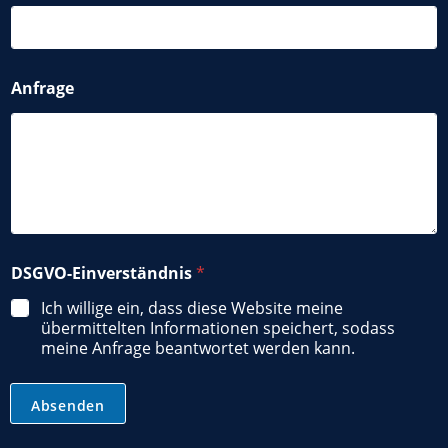
*
Anfrage
N
a
m
e
A
n
f
r
a
g
DSGVO-Einverständnis
*
e
Ich willige ein, dass diese Website meine
übermittelten Informationen speichert, sodass
meine Anfrage beantwortet werden kann.
Absenden