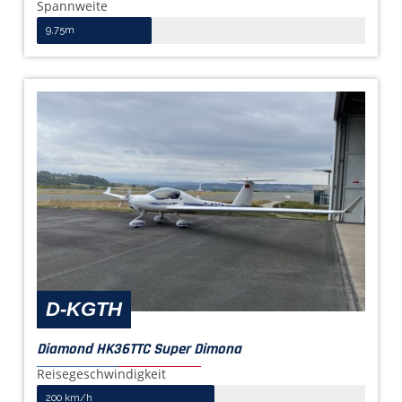
Spannweite
9,75m
D-KGTH
Diamond HK36TTC Super Dimona
Reisegeschwindigkeit
200 km/h