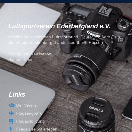
Luftsportverein Ederbergland e.V.
Mitglied im Hessischen Luftsportbund, Deutschen Aero Club,
Sportkreis Frankenberg, Landessportbund Hessen
Design und Realisation:
Samuel Roos
Links
Der Verein
Flugzeugpark
Flugausbildung
Fliegen selbst erleben