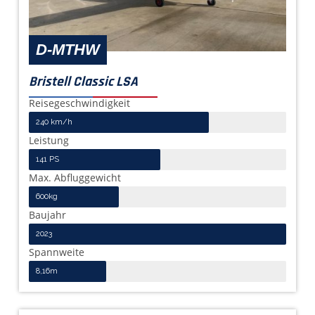
D-MTHW
Bristell Classic LSA
Reisegeschwindigkeit
240 km/h
Leistung
141 PS
Max. Abfluggewicht
600kg
Baujahr
2023
Spannweite
8,16m