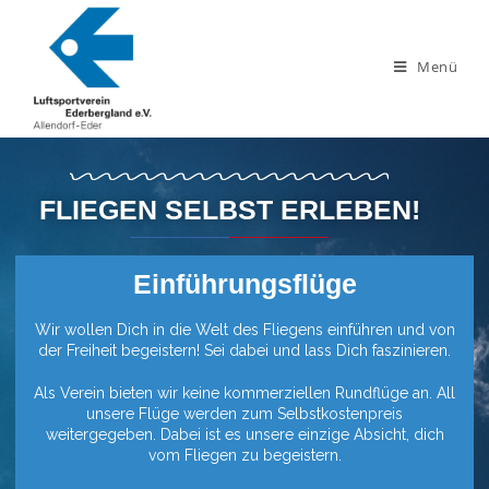
Menü
FLIEGEN SELBST ERLEBEN!
Einführungsflüge
Wir wollen Dich in die Welt des Fliegens einführen und von
der Freiheit begeistern! Sei dabei und lass Dich faszinieren.
Als Verein bieten wir keine kommerziellen Rundflüge an. All
unsere Flüge werden zum Selbstkostenpreis
weitergegeben. Dabei ist es unsere einzige Absicht, dich
vom Fliegen zu begeistern.